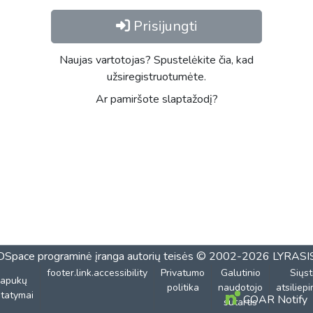
Prisijungti
Naujas vartotojas? Spustelėkite čia, kad
užsiregistruotumėte.
Ar pamiršote slaptažodį?
DSpace programinė įranga
autorių teisės © 2002-2026
LYRASI
footer.link.accessibility
Privatumo
Galutinio
Siųst
lapukų
politika
naudotojo
atsiliep
tatymai
COAR Notify
sutartis