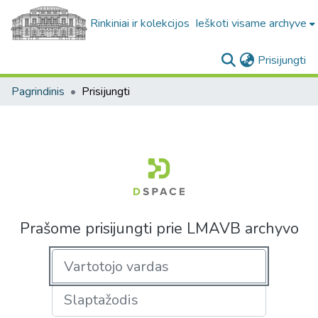
Rinkiniai ir kolekcijos
Ieškoti visame archyve
(c
Prisijungti
Pagrindinis
Prisijungti
Prašome prisijungti prie LMAVB archyvo