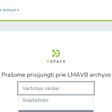
e archyve
Prašome prisijungti prie LMAVB archyvo