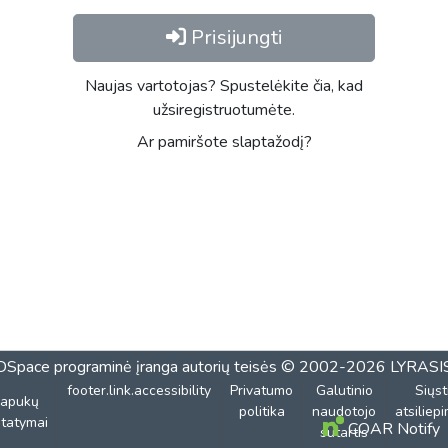
Prisijungti
Naujas vartotojas? Spustelėkite čia, kad
užsiregistruotumėte.
Ar pamiršote slaptažodį?
DSpace programinė įranga
autorių teisės © 2002-2026
LYRASI
footer.link.accessibility
Privatumo
Galutinio
Siųst
lapukų
politika
naudotojo
atsiliep
tatymai
COAR Notify
sutartis