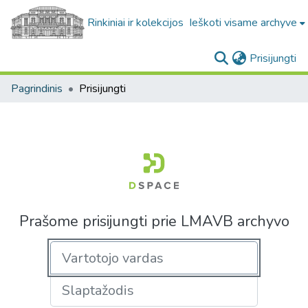
Rinkiniai ir kolekcijos
Ieškoti visame archyve
(c
Prisijungti
Pagrindinis
Prisijungti
Prašome prisijungti prie LMAVB archyvo