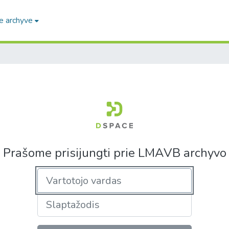
e archyve
Prašome prisijungti prie LMAVB archyvo