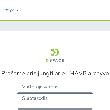
e archyve
Prašome prisijungti prie LMAVB archyvo