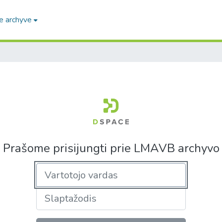
e archyve
Prašome prisijungti prie LMAVB archyvo