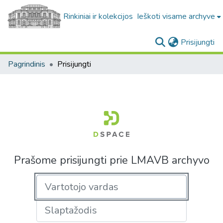
Rinkiniai ir kolekcijos
Ieškoti visame archyve
(c
Prisijungti
Pagrindinis
Prisijungti
Prašome prisijungti prie LMAVB archyvo