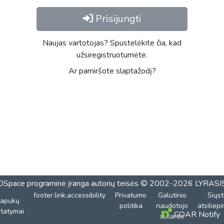
Prisijungti
Naujas vartotojas? Spustelėkite čia, kad
užsiregistruotumėte.
Ar pamiršote slaptažodį?
DSpace programinė įranga
autorių teisės © 2002-2026
LYRASI
footer.link.accessibility
Privatumo
Galutinio
Siųst
lapukų
politika
naudotojo
atsiliep
tatymai
COAR Notify
sutartis