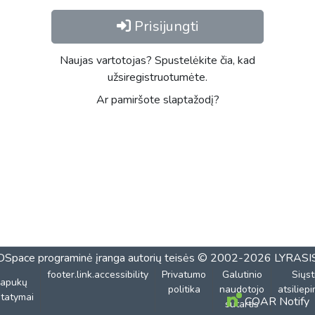
Prisijungti
Naujas vartotojas? Spustelėkite čia, kad
užsiregistruotumėte.
Ar pamiršote slaptažodį?
DSpace programinė įranga
autorių teisės © 2002-2026
LYRASI
footer.link.accessibility
Privatumo
Galutinio
Siųst
lapukų
politika
naudotojo
atsiliep
tatymai
COAR Notify
sutartis