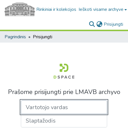
Rinkiniai ir kolekcijos
Ieškoti visame archyve
(c
Prisijungti
Pagrindinis
Prisijungti
Prašome prisijungti prie LMAVB archyvo