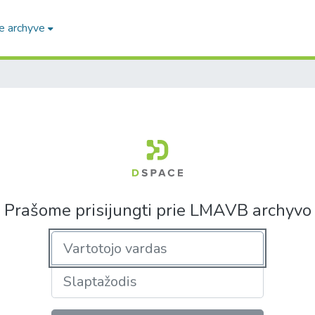
e archyve
Prašome prisijungti prie LMAVB archyvo