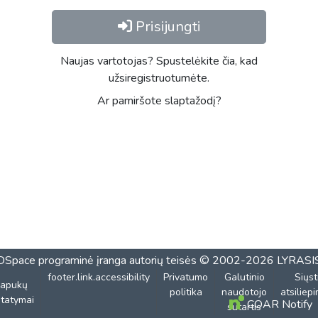
Prisijungti
Naujas vartotojas? Spustelėkite čia, kad
užsiregistruotumėte.
Ar pamiršote slaptažodį?
DSpace programinė įranga
autorių teisės © 2002-2026
LYRASI
footer.link.accessibility
Privatumo
Galutinio
Siųst
lapukų
politika
naudotojo
atsiliep
tatymai
COAR Notify
sutartis