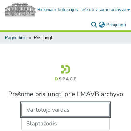
Rinkiniai ir kolekcijos
Ieškoti visame archyve
(c
Prisijungti
Pagrindinis
Prisijungti
Prašome prisijungti prie LMAVB archyvo