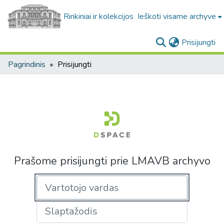
Rinkiniai ir kolekcijos
Ieškoti visame archyve
(c
Prisijungti
Pagrindinis
Prisijungti
Prašome prisijungti prie LMAVB archyvo