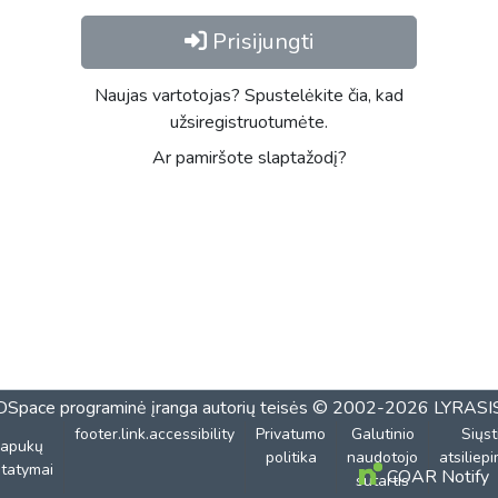
Prisijungti
Naujas vartotojas? Spustelėkite čia, kad
užsiregistruotumėte.
Ar pamiršote slaptažodį?
DSpace programinė įranga
autorių teisės © 2002-2026
LYRASI
footer.link.accessibility
Privatumo
Galutinio
Siųst
lapukų
politika
naudotojo
atsiliep
tatymai
COAR Notify
sutartis