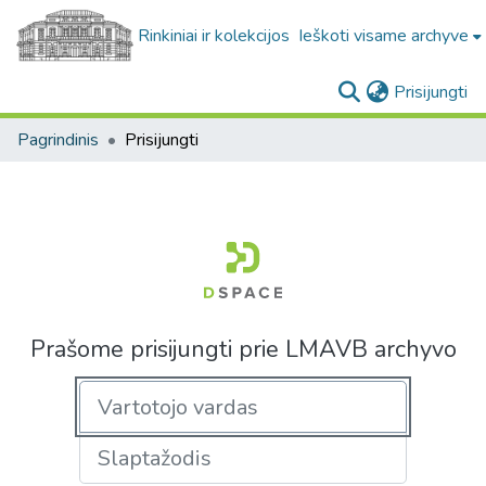
Rinkiniai ir kolekcijos
Ieškoti visame archyve
(c
Prisijungti
Pagrindinis
Prisijungti
Prašome prisijungti prie LMAVB archyvo