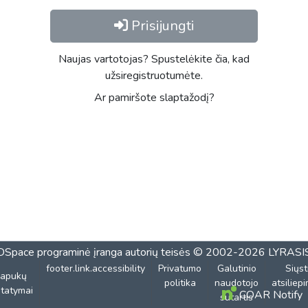
Prisijungti
Naujas vartotojas? Spustelėkite čia, kad
užsiregistruotumėte.
Ar pamiršote slaptažodį?
DSpace programinė įranga
autorių teisės © 2002-2026
LYRASI
footer.link.accessibility
Privatumo
Galutinio
Siųst
lapukų
politika
naudotojo
atsiliep
tatymai
COAR Notify
sutartis