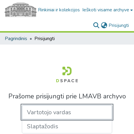
Rinkiniai ir kolekcijos
Ieškoti visame archyve
(c
Prisijungti
Pagrindinis
Prisijungti
Prašome prisijungti prie LMAVB archyvo