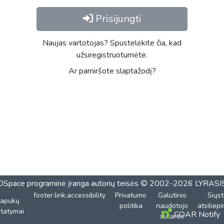
Prisijungti
Naujas vartotojas? Spustelėkite čia, kad
užsiregistruotumėte.
Ar pamiršote slaptažodį?
DSpace programinė įranga
autorių teisės © 2002-2026
LYRASI
footer.link.accessibility
Privatumo
Galutinio
Siųst
lapukų
politika
naudotojo
atsiliep
tatymai
COAR Notify
sutartis