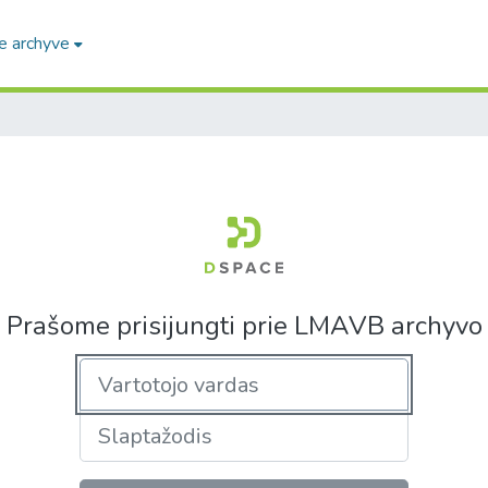
e archyve
Prašome prisijungti prie LMAVB archyvo