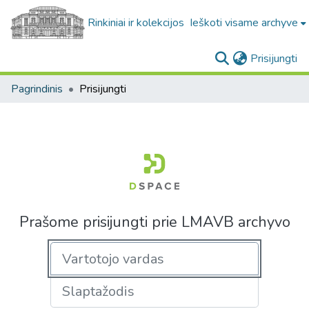
Rinkiniai ir kolekcijos
Ieškoti visame archyve
(c
Prisijungti
Pagrindinis
Prisijungti
Prašome prisijungti prie LMAVB archyvo