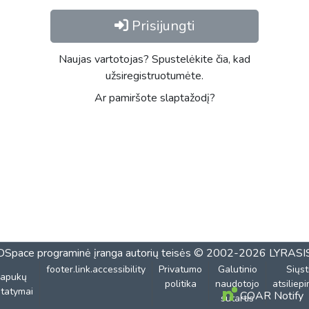
Prisijungti
Naujas vartotojas? Spustelėkite čia, kad
užsiregistruotumėte.
Ar pamiršote slaptažodį?
DSpace programinė įranga
autorių teisės © 2002-2026
LYRASI
footer.link.accessibility
Privatumo
Galutinio
Siųst
lapukų
politika
naudotojo
atsiliep
tatymai
COAR Notify
sutartis