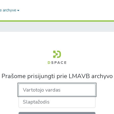
e archyve
Prašome prisijungti prie LMAVB archyvo