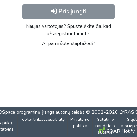
Prisijungti
Naujas vartotojas? Spustelėkite čia, kad
užsiregistruotumėte.
Ar pamiršote slaptažodį?
DSpace programinė įranga
autorių teisės © 2002-2026
LYRASI
footer.link.accessibility
Privatumo
Galutinio
Siųst
lapukų
politika
naudotojo
atsiliep
tatymai
COAR Notify
sutartis