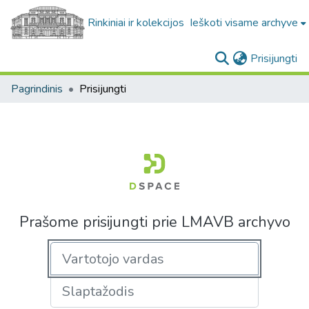
Rinkiniai ir kolekcijos
Ieškoti visame archyve
(c
Prisijungti
Pagrindinis
Prisijungti
Prašome prisijungti prie LMAVB archyvo