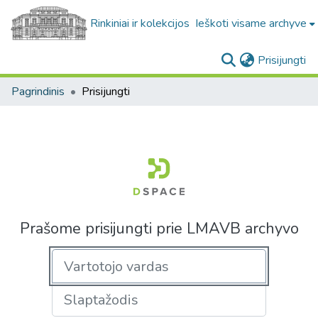
Rinkiniai ir kolekcijos
Ieškoti visame archyve
(c
Prisijungti
Pagrindinis
Prisijungti
Prašome prisijungti prie LMAVB archyvo