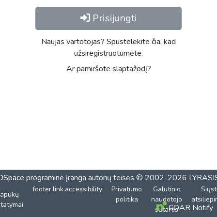
Prisijungti
Naujas vartotojas? Spustelėkite čia, kad
užsiregistruotumėte.
Ar pamiršote slaptažodį?
DSpace programinė įranga
autorių teisės © 2002-2026
LYRASI
footer.link.accessibility
Privatumo
Galutinio
Siųst
lapukų
politika
naudotojo
atsiliep
tatymai
COAR Notify
sutartis