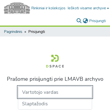
Rinkiniai ir kolekcijos
Ieškoti visame archyve
(c
Prisijungti
Pagrindinis
Prisijungti
Prašome prisijungti prie LMAVB archyvo