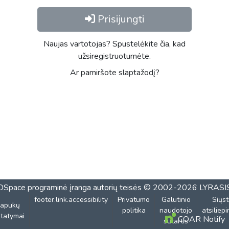
Prisijungti
Naujas vartotojas? Spustelėkite čia, kad
užsiregistruotumėte.
Ar pamiršote slaptažodį?
DSpace programinė įranga
autorių teisės © 2002-2026
LYRASI
footer.link.accessibility
Privatumo
Galutinio
Siųst
lapukų
politika
naudotojo
atsiliep
tatymai
COAR Notify
sutartis