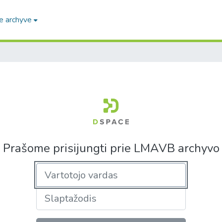
e archyve
Prašome prisijungti prie LMAVB archyvo