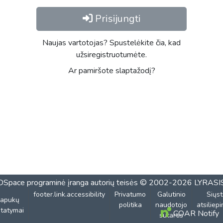
Prisijungti
Naujas vartotojas? Spustelėkite čia, kad
užsiregistruotumėte.
Ar pamiršote slaptažodį?
DSpace programinė įranga
autorių teisės © 2002-2026
LYRASI
footer.link.accessibility
Privatumo
Galutinio
Siųst
lapukų
politika
naudotojo
atsiliep
tatymai
COAR Notify
sutartis