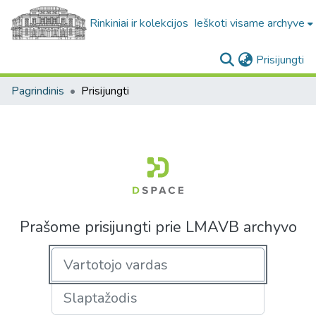
Rinkiniai ir kolekcijos
Ieškoti visame archyve
(c
Prisijungti
Pagrindinis
Prisijungti
Prašome prisijungti prie LMAVB archyvo