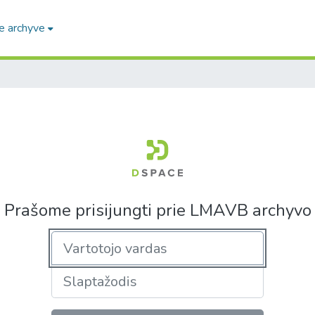
e archyve
Prašome prisijungti prie LMAVB archyvo