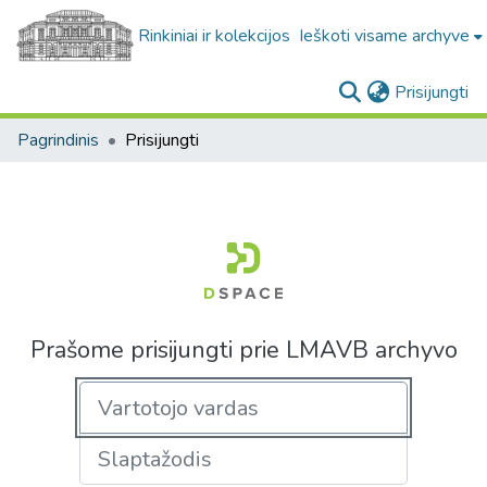
Rinkiniai ir kolekcijos
Ieškoti visame archyve
(c
Prisijungti
Pagrindinis
Prisijungti
Prašome prisijungti prie LMAVB archyvo