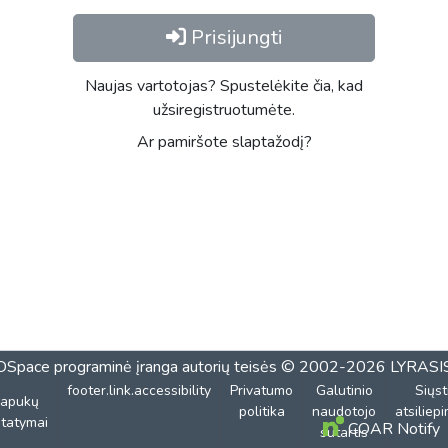
Prisijungti
Naujas vartotojas? Spustelėkite čia, kad
užsiregistruotumėte.
Ar pamiršote slaptažodį?
DSpace programinė įranga
autorių teisės © 2002-2026
LYRASI
footer.link.accessibility
Privatumo
Galutinio
Siųst
lapukų
politika
naudotojo
atsiliep
tatymai
COAR Notify
sutartis