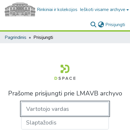
Rinkiniai ir kolekcijos
Ieškoti visame archyve
(c
Prisijungti
Pagrindinis
Prisijungti
Prašome prisijungti prie LMAVB archyvo