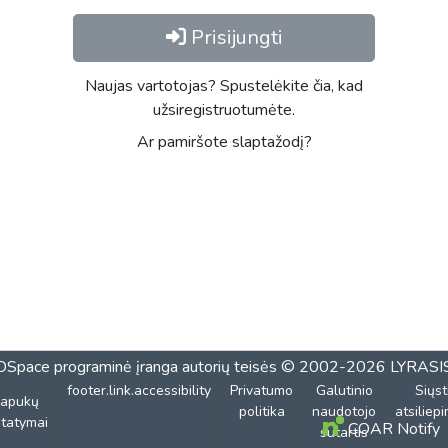
Prisijungti
Naujas vartotojas? Spustelėkite čia, kad
užsiregistruotumėte.
Ar pamiršote slaptažodį?
DSpace programinė įranga
autorių teisės © 2002-2026
LYRASI
footer.link.accessibility
Privatumo
Galutinio
Siųst
lapukų
politika
naudotojo
atsiliep
tatymai
COAR Notify
sutartis