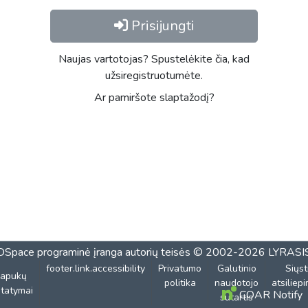
Prisijungti
Naujas vartotojas? Spustelėkite čia, kad
užsiregistruotumėte.
Ar pamiršote slaptažodį?
DSpace programinė įranga
autorių teisės © 2002-2026
LYRASI
footer.link.accessibility
Privatumo
Galutinio
Siųst
lapukų
politika
naudotojo
atsiliep
tatymai
COAR Notify
sutartis