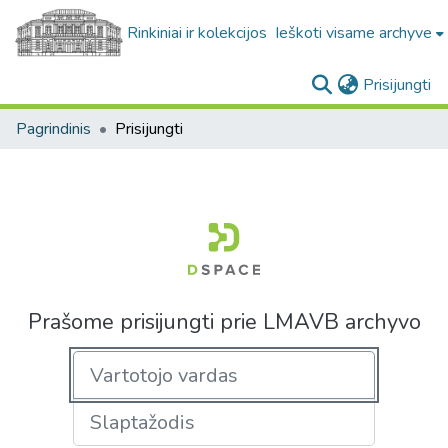
Rinkiniai ir kolekcijos
Ieškoti visame archyve
(c
Prisijungti
Pagrindinis
Prisijungti
Prašome prisijungti prie LMAVB archyvo