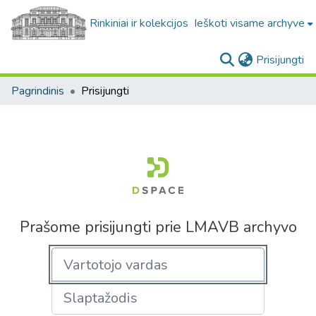
Rinkiniai ir kolekcijos
Ieškoti visame archyve
(c
Prisijungti
Pagrindinis
Prisijungti
Prašome prisijungti prie LMAVB archyvo