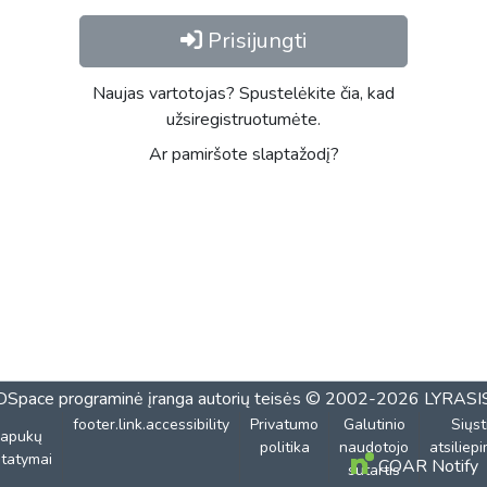
Prisijungti
Naujas vartotojas? Spustelėkite čia, kad
užsiregistruotumėte.
Ar pamiršote slaptažodį?
DSpace programinė įranga
autorių teisės © 2002-2026
LYRASI
footer.link.accessibility
Privatumo
Galutinio
Siųst
lapukų
politika
naudotojo
atsiliep
tatymai
COAR Notify
sutartis