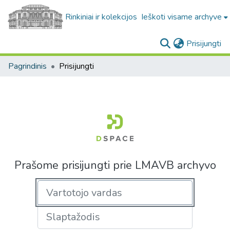
Rinkiniai ir kolekcijos
Ieškoti visame archyve
(c
Prisijungti
Pagrindinis
Prisijungti
Prašome prisijungti prie LMAVB archyvo