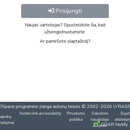
Prisijungti
Naujas vartotojas? Spustelėkite čia, kad
užsiregistruotumėte.
Ar pamiršote slaptažodį?
DSpace programinė įranga
autorių teisės © 2002-2026
LYRASI
footer.link.accessibility
Privatumo
Galutinio
Siųst
lapukų
politika
naudotojo
atsiliep
tatymai
COAR Notify
sutartis