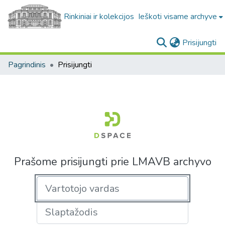
Rinkiniai ir kolekcijos
Ieškoti visame archyve
(c
Prisijungti
Pagrindinis
Prisijungti
Prašome prisijungti prie LMAVB archyvo