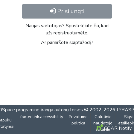
Prisijungti
Naujas vartotojas? Spustelėkite čia, kad
užsiregistruotumėte.
Ar pamiršote slaptažodį?
DSpace programinė įranga
autorių teisės © 2002-2026
LYRASI
footer.link.accessibility
Privatumo
Galutinio
Siųst
lapukų
politika
naudotojo
atsiliep
tatymai
COAR Notify
sutartis