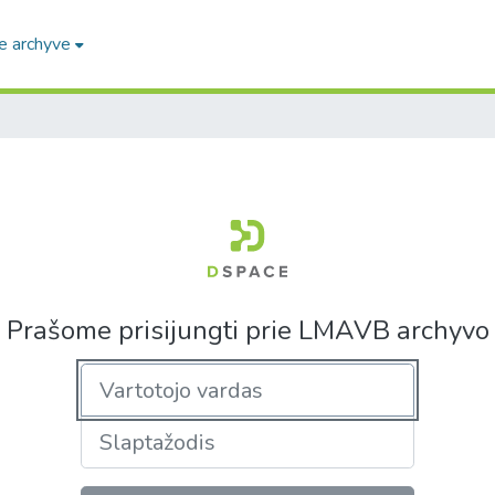
e archyve
Prašome prisijungti prie LMAVB archyvo