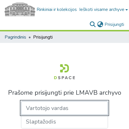
Rinkiniai ir kolekcijos
Ieškoti visame archyve
(c
Prisijungti
Pagrindinis
Prisijungti
Prašome prisijungti prie LMAVB archyvo