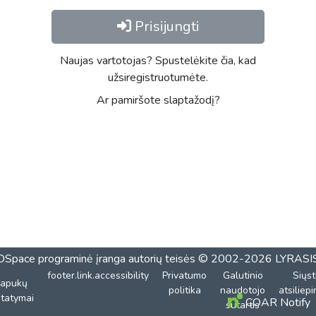
Prisijungti
Naujas vartotojas? Spustelėkite čia, kad
užsiregistruotumėte.
Ar pamiršote slaptažodį?
DSpace programinė įranga
autorių teisės © 2002-2026
LYRASI
footer.link.accessibility
Privatumo
Galutinio
Siųst
lapukų
politika
naudotojo
atsiliep
tatymai
COAR Notify
sutartis