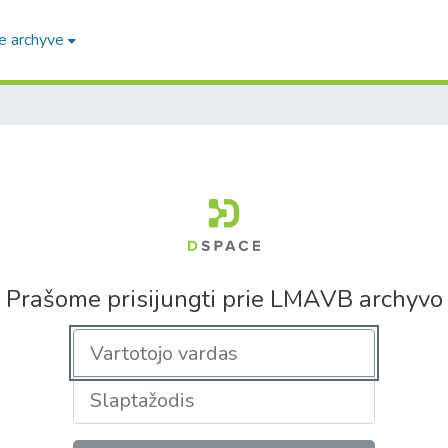
e archyve
Prašome prisijungti prie LMAVB archyvo