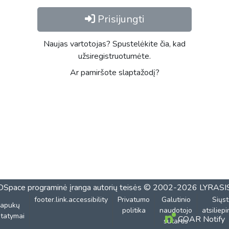
Prisijungti
Naujas vartotojas? Spustelėkite čia, kad
užsiregistruotumėte.
Ar pamiršote slaptažodį?
DSpace programinė įranga
autorių teisės © 2002-2026
LYRASI
footer.link.accessibility
Privatumo
Galutinio
Siųst
lapukų
politika
naudotojo
atsiliep
tatymai
COAR Notify
sutartis