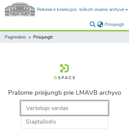
Rinkiniai ir kolekcijos
Ieškoti visame archyve
(c
Prisijungti
Pagrindinis
Prisijungti
Prašome prisijungti prie LMAVB archyvo