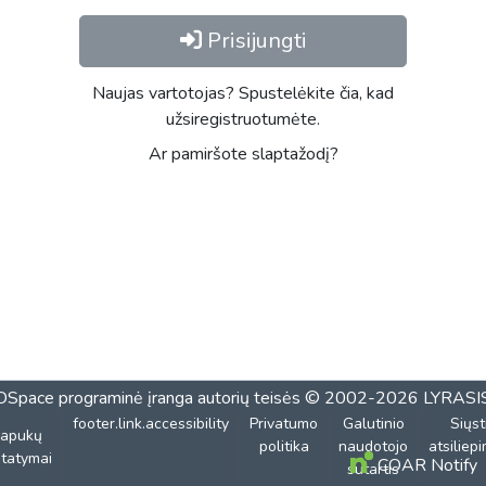
Prisijungti
Naujas vartotojas? Spustelėkite čia, kad
užsiregistruotumėte.
Ar pamiršote slaptažodį?
DSpace programinė įranga
autorių teisės © 2002-2026
LYRASI
footer.link.accessibility
Privatumo
Galutinio
Siųst
lapukų
politika
naudotojo
atsiliep
tatymai
COAR Notify
sutartis