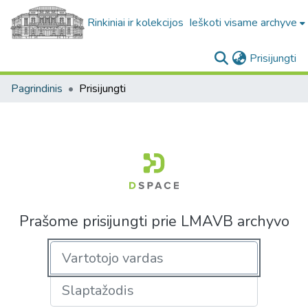
Rinkiniai ir kolekcijos
Ieškoti visame archyve
(c
Prisijungti
Pagrindinis
Prisijungti
Prašome prisijungti prie LMAVB archyvo