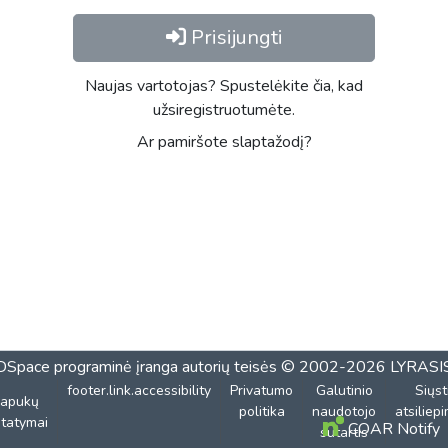
Prisijungti
Naujas vartotojas? Spustelėkite čia, kad
užsiregistruotumėte.
Ar pamiršote slaptažodį?
DSpace programinė įranga
autorių teisės © 2002-2026
LYRASI
footer.link.accessibility
Privatumo
Galutinio
Siųst
lapukų
politika
naudotojo
atsiliep
tatymai
COAR Notify
sutartis