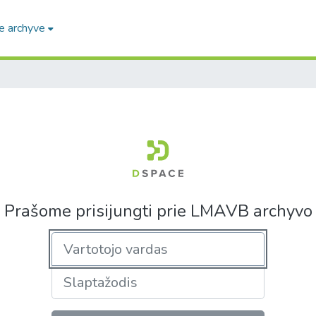
e archyve
Prašome prisijungti prie LMAVB archyvo