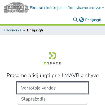
Rinkiniai ir kolekcijos
Ieškoti visame archyve
(c
Prisijungti
Pagrindinis
Prisijungti
Prašome prisijungti prie LMAVB archyvo