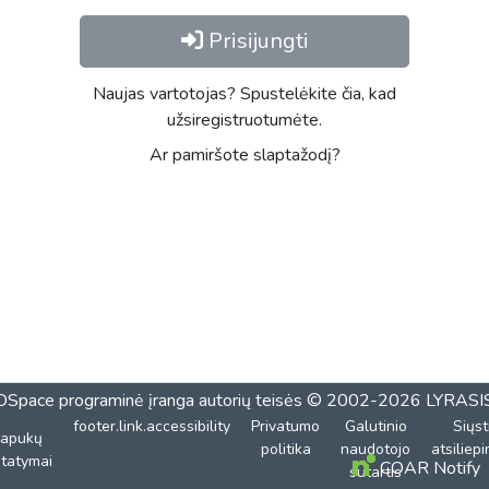
Prisijungti
Naujas vartotojas? Spustelėkite čia, kad
užsiregistruotumėte.
Ar pamiršote slaptažodį?
DSpace programinė įranga
autorių teisės © 2002-2026
LYRASI
footer.link.accessibility
Privatumo
Galutinio
Siųst
lapukų
politika
naudotojo
atsiliep
tatymai
COAR Notify
sutartis