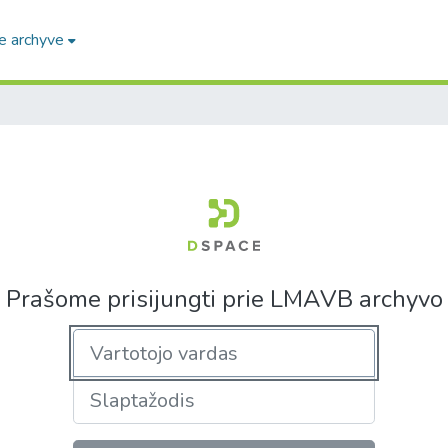
e archyve
Prašome prisijungti prie LMAVB archyvo