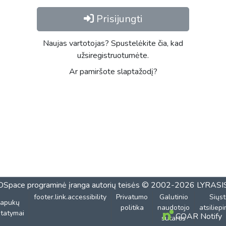
Prisijungti
Naujas vartotojas? Spustelėkite čia, kad
užsiregistruotumėte.
Ar pamiršote slaptažodį?
DSpace programinė įranga
autorių teisės © 2002-2026
LYRASI
footer.link.accessibility
Privatumo
Galutinio
Siųst
lapukų
politika
naudotojo
atsiliep
tatymai
COAR Notify
sutartis