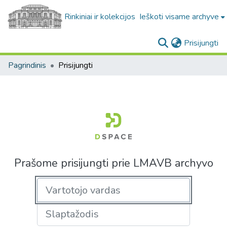
Rinkiniai ir kolekcijos
Ieškoti visame archyve
(c
Prisijungti
Pagrindinis
Prisijungti
Prašome prisijungti prie LMAVB archyvo