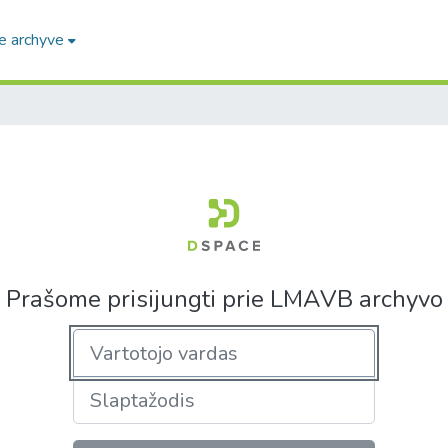
e archyve
Prašome prisijungti prie LMAVB archyvo