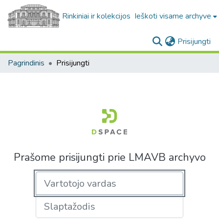
Rinkiniai ir kolekcijos
Ieškoti visame archyve
(c
Prisijungti
Pagrindinis
Prisijungti
Prašome prisijungti prie LMAVB archyvo