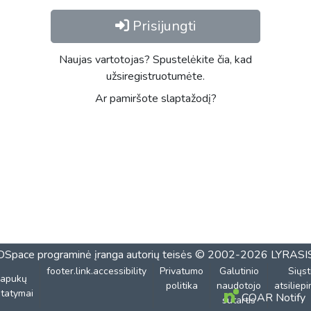
Prisijungti
Naujas vartotojas? Spustelėkite čia, kad
užsiregistruotumėte.
Ar pamiršote slaptažodį?
DSpace programinė įranga
autorių teisės © 2002-2026
LYRASI
footer.link.accessibility
Privatumo
Galutinio
Siųst
lapukų
politika
naudotojo
atsiliep
tatymai
COAR Notify
sutartis