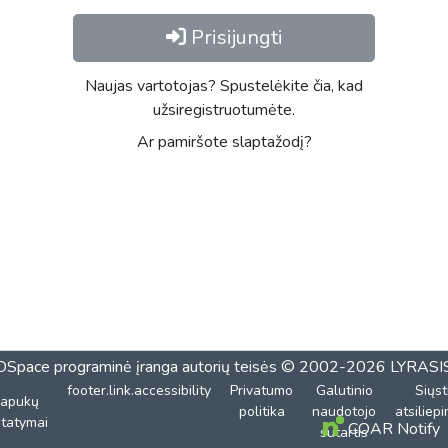
Prisijungti
Naujas vartotojas? Spustelėkite čia, kad
užsiregistruotumėte.
Ar pamiršote slaptažodį?
DSpace programinė įranga
autorių teisės © 2002-2026
LYRASI
footer.link.accessibility
Privatumo
Galutinio
Siųst
lapukų
politika
naudotojo
atsiliep
tatymai
COAR Notify
sutartis