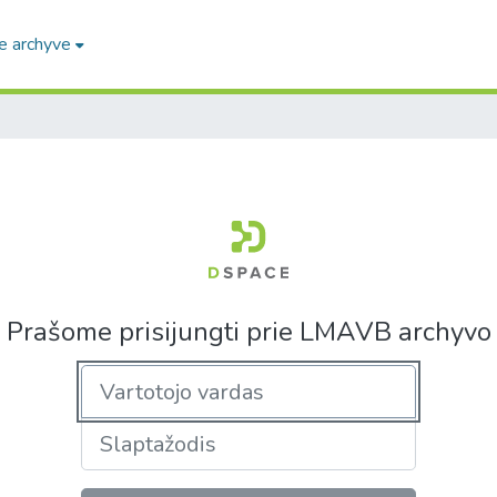
e archyve
Prašome prisijungti prie LMAVB archyvo