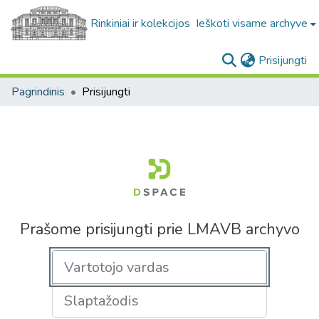
Rinkiniai ir kolekcijos
Ieškoti visame archyve
(c
Prisijungti
Pagrindinis
Prisijungti
Prašome prisijungti prie LMAVB archyvo