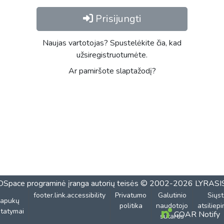
Prisijungti
Naujas vartotojas? Spustelėkite čia, kad
užsiregistruotumėte.
Ar pamiršote slaptažodį?
DSpace programinė įranga
autorių teisės © 2002-2026
LYRASI
footer.link.accessibility
Privatumo
Galutinio
Siųst
lapukų
politika
naudotojo
atsiliep
tatymai
COAR Notify
sutartis