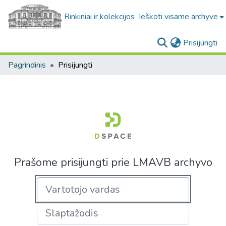
Rinkiniai ir kolekcijos
Ieškoti visame archyve
(c
Prisijungti
Pagrindinis
Prisijungti
Prašome prisijungti prie LMAVB archyvo