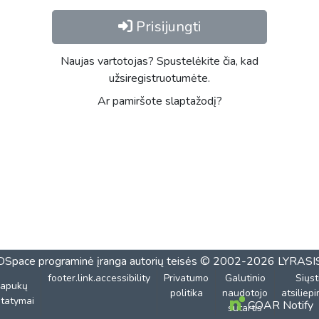
Prisijungti
Naujas vartotojas? Spustelėkite čia, kad
užsiregistruotumėte.
Ar pamiršote slaptažodį?
DSpace programinė įranga
autorių teisės © 2002-2026
LYRASI
footer.link.accessibility
Privatumo
Galutinio
Siųst
lapukų
politika
naudotojo
atsiliep
tatymai
COAR Notify
sutartis