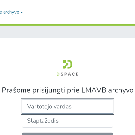
e archyve
Prašome prisijungti prie LMAVB archyvo