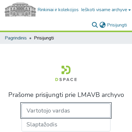
Rinkiniai ir kolekcijos
Ieškoti visame archyve
(c
Prisijungti
Pagrindinis
Prisijungti
Prašome prisijungti prie LMAVB archyvo