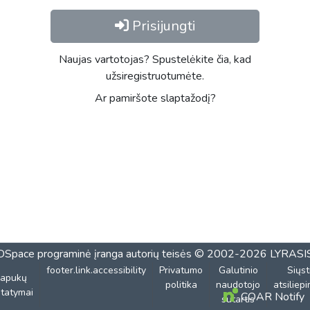
Prisijungti
Naujas vartotojas? Spustelėkite čia, kad
užsiregistruotumėte.
Ar pamiršote slaptažodį?
DSpace programinė įranga
autorių teisės © 2002-2026
LYRASI
footer.link.accessibility
Privatumo
Galutinio
Siųst
lapukų
politika
naudotojo
atsiliep
tatymai
COAR Notify
sutartis