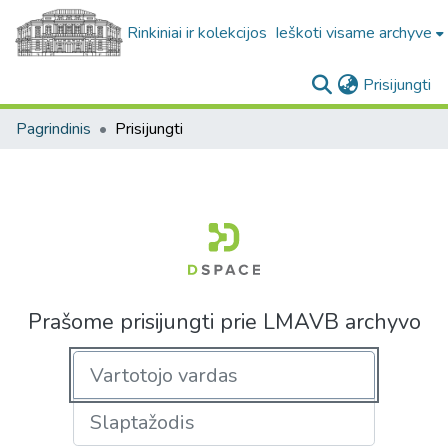
Rinkiniai ir kolekcijos
Ieškoti visame archyve
(c
Prisijungti
Pagrindinis
Prisijungti
Prašome prisijungti prie LMAVB archyvo