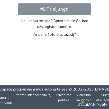
Prisijungti
Naujas vartotojas? Spustelėkite čia, kad
užsiregistruotumėte.
Ar pamiršote slaptažodį?
DSpace programinė įranga
autorių teisės © 2002-2026
LYRASI
footer.link.accessibility
Privatumo
Galutinio
Siųst
lapukų
politika
naudotojo
atsiliep
tatymai
COAR Notify
sutartis