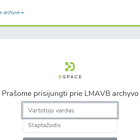
e archyve
Prašome prisijungti prie LMAVB archyvo