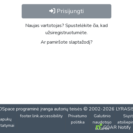
Prisijungti
Naujas vartotojas? Spustelėkite čia, kad
užsiregistruotumėte.
Ar pamiršote slaptažodį?
DSpace programinė įranga
autorių teisės © 2002-2026
LYRASI
footer.link.accessibility
Privatumo
Galutinio
Siųst
lapukų
politika
naudotojo
atsiliep
tatymai
COAR Notify
sutartis