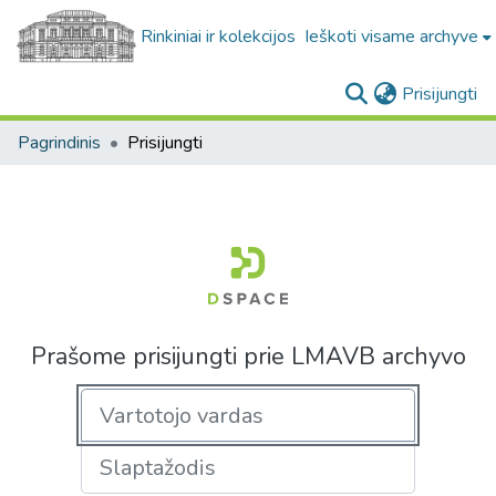
Rinkiniai ir kolekcijos
Ieškoti visame archyve
(c
Prisijungti
Pagrindinis
Prisijungti
Prašome prisijungti prie LMAVB archyvo