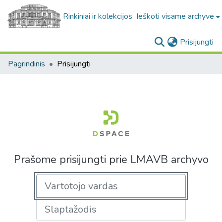
Rinkiniai ir kolekcijos
Ieškoti visame archyve
(c
Prisijungti
Pagrindinis
Prisijungti
Prašome prisijungti prie LMAVB archyvo