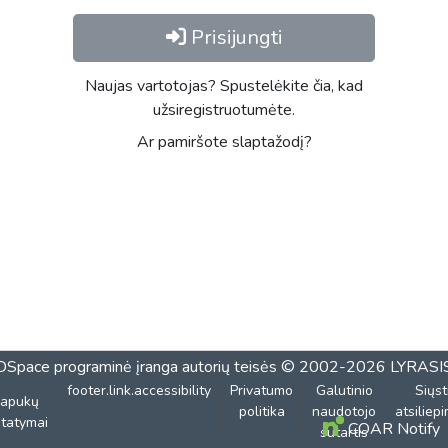
Prisijungti
Naujas vartotojas? Spustelėkite čia, kad
užsiregistruotumėte.
Ar pamiršote slaptažodį?
DSpace programinė įranga
autorių teisės © 2002-2026
LYRASI
footer.link.accessibility
Privatumo
Galutinio
Siųst
lapukų
politika
naudotojo
atsiliep
tatymai
COAR Notify
sutartis